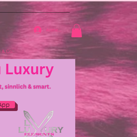
Anmelden
& Co.
App