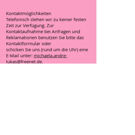
Kontaktmöglichkeiten
Telefonisch stehen wir zu keiner festen
Zeit zur Verfügung. Zur
Kontaktaufnahme bei Anfragen und
Reklamationen benutzen Sie bitte das
Kontaktformular oder
schicken Sie uns (rund um die Uhr) eine
E-Mail unter:
michaela.andre-
lukas@freenet.de
.
Streitbeilegung
Die Europäische Kommission stellt eine
Plattform zur Online-Streitbeilegung
(OS) bereit, die Sie hier finden
https://ec.europa.eu/consumers/odr/
.
Zur Teilnahme an einem
Streitbeilegungsverfahren vor einer
Verbraucherschlichtungsstelle sind wir
nicht verpflichtet und nicht bereit.