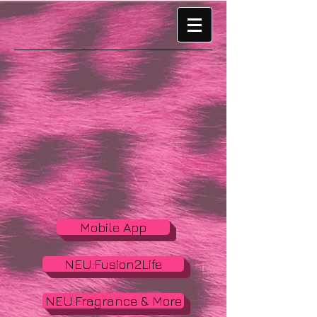
Mobile App
NEU:Fusion2Life
NEU:Fragrance & More