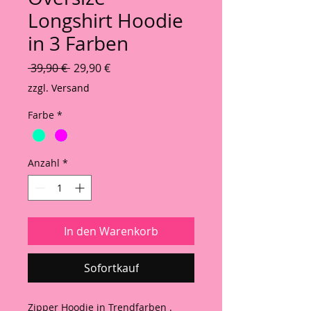
Longshirt Hoodie
in 3 Farben
Standardpreis
Sale-Preis
 39,90 € 
29,90 €
zzgl. Versand
Farbe
*
Anzahl
*
In den Warenkorb
Sofortkauf
Zipper Hoodie in Trendfarben .