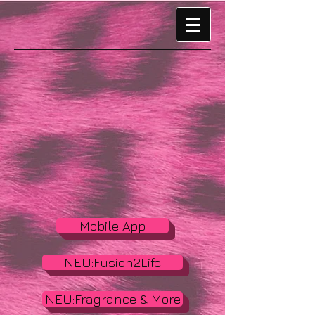
Mobile App
NEU:Fusion2Life
NEU:Fragrance & More