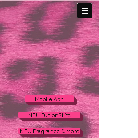
Mobile App
NEU:Fusion2Life
NEU:Fragrance & More