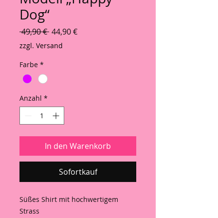
Dog“
Standardpreis
Sale-Preis
 49,90 € 
44,90 €
zzgl. Versand
Farbe
*
Anzahl
*
In den Warenkorb
Sofortkauf
Süßes Shirt mit hochwertigem
Strass