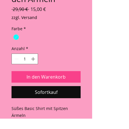
Standardpreis
Sale-Preis
 29,90 € 
15,00 €
zzgl. Versand
Farbe
*
Anzahl
*
In den Warenkorb
Sofortkauf
Süßes Basic Shirt mit Spitzen
Ärmeln
Einheitsgrösse bis 40/42