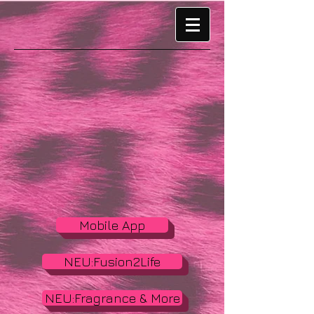
Mobile App
NEU:Fusion2Life
NEU:Fragrance & More