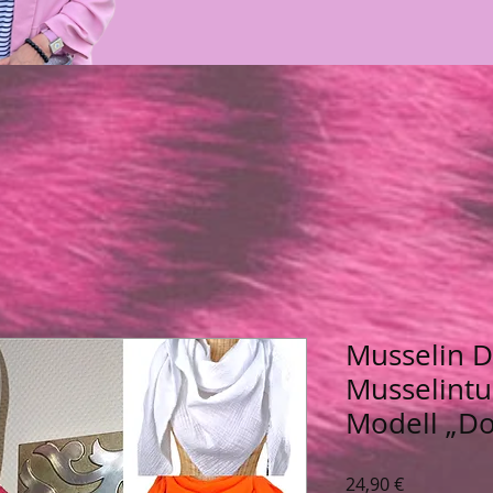
Musselin D
Musselintu
Modell „Do
Preis
24,90 €