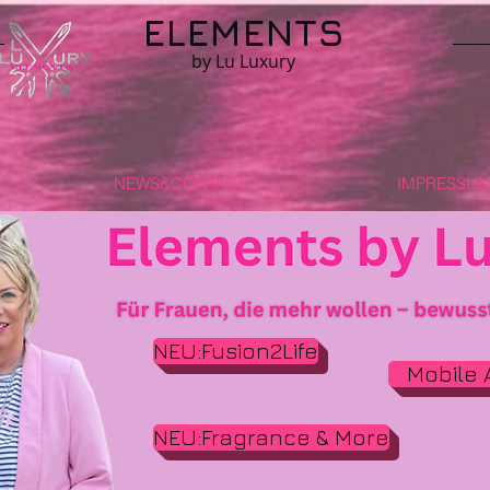
ELEMENTS
by Lu Luxury
NEWS&CONTACT
IMPRESSUM 
NEU:Fusion2Life
Mobile 
NEU:Fragrance & More