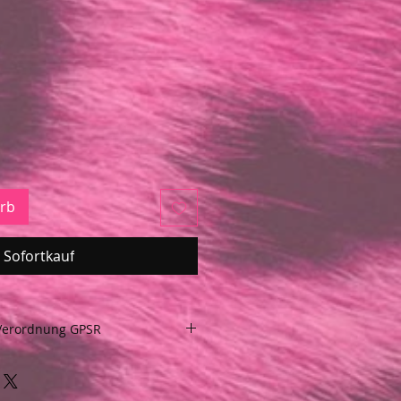
rb
Sofortkauf
Verordnung GPSR
Verordnung GPSR über die
tsicherheit (VERORDNUNG EU