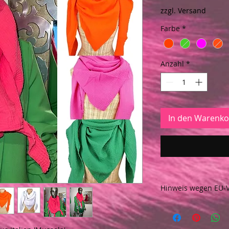
zzgl. Versand
Farbe
*
Anzahl
*
In den Warenko
Hinweis wegen EU-
Hinweis wegen EU-
allgemeine Produk
2023/988)