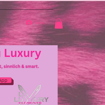
Anmelden
& Co.
App