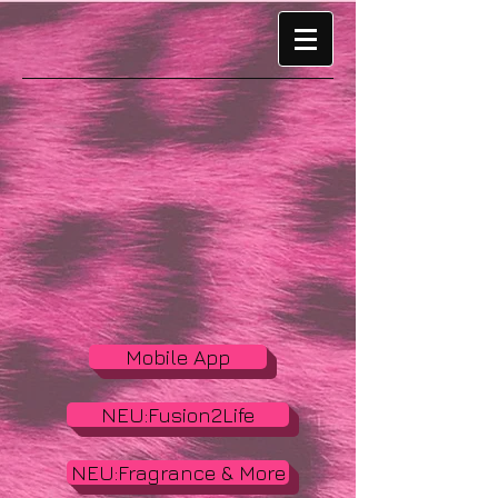
Mobile App
NEU:Fusion2Life
NEU:Fragrance & More