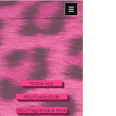
Mobile App
NEU:Fusion2Life
NEU:Fragrance & More