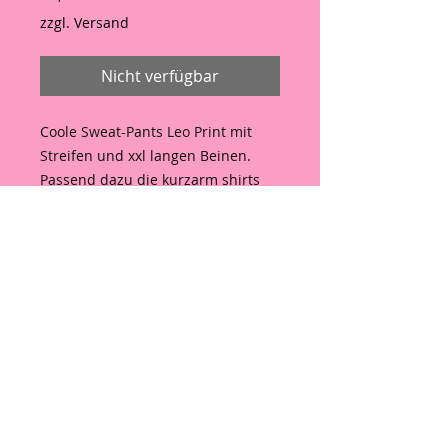
zzgl. Versand
Nicht verfügbar
Coole Sweat-Pants Leo Print mit
Streifen und xxl langen Beinen.
Passend dazu die kurzarm shirts
Material 100 % Baumwolle
Passt bis 40/42
Hinweis wegen EU-Verordnung
GPSR
Hinweis wegen EU-Verordnung
GPSR über die allgemeine
Produktsicherheit (VERORDNUNG
EU 2023/988)
Importeur/ Hersteller: