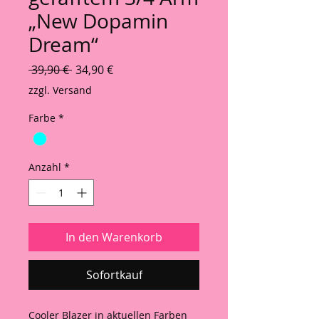
„New Dopamin
Dream“
Standardpreis
Sale-Preis
 39,90 € 
34,90 €
zzgl. Versand
Farbe
*
Anzahl
*
In den Warenkorb
Sofortkauf
Cooler Blazer in aktuellen Farben