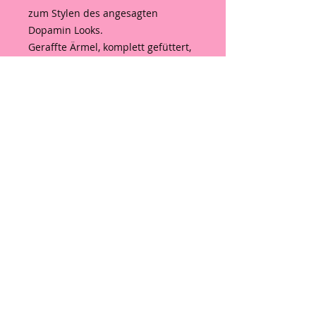
zum Stylen des angesagten
Dopamin Looks.
Geraffte Ärmel, komplett gefüttert,
Eingriff Taschen mit Klappen, keine
Knöpfe.
Material 95% Polyester, 5 %
Elasthan
One size bis 38/40
Masse:
Brustweite ca 44-50cm
Länge ca. 66 cm
Hinweis wegen EU-Verordnung
GPSR
Hinweis wegen EU-Verordnung
GPSR über die allgemeine
Produktsicherheit (VERORDNUNG
EU 2023/988)