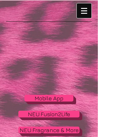
Mobile App
NEU:Fusion2Life
NEU:Fragrance & More