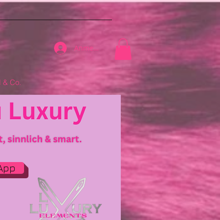
Anmelden
& Co.
App