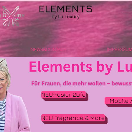
ELEMENTS
by Lu Luxury
NEWS&CONTACT
IMPRESSUM 
NEU:Fusion2Life
Mobile 
NEU:Fragrance & More