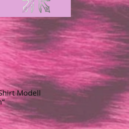
hirt Modell
n“