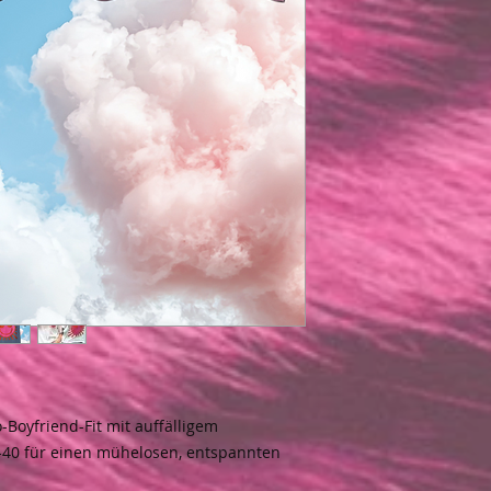
Ofelic Business G
Imotex Raum 416-4
Breslauerstr. 8
41460 Neuss
DEUTSCHLAND
Email: info@esvivid
Boyfriend-Fit mit auffälligem
6-40 für einen mühelosen, entspannten