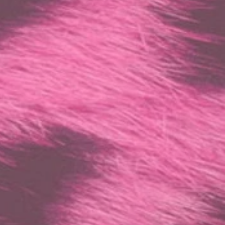
mbH
21
.de