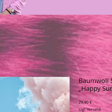
Baumwoll S
„Happy Su
Preis
29,90 €
zzgl. Versand