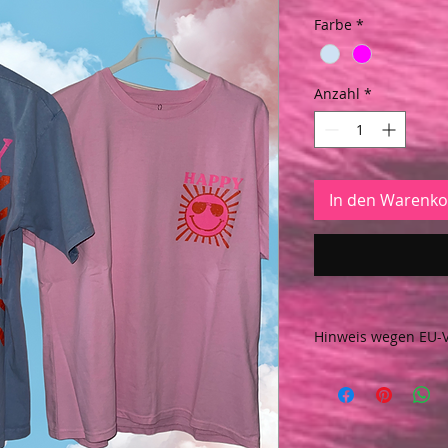
Farbe
*
Anzahl
*
In den Warenko
Hinweis wegen EU-
Hinweis wegen EU-
allgemeine Produk
2023/988)
Hersteller/Importeu