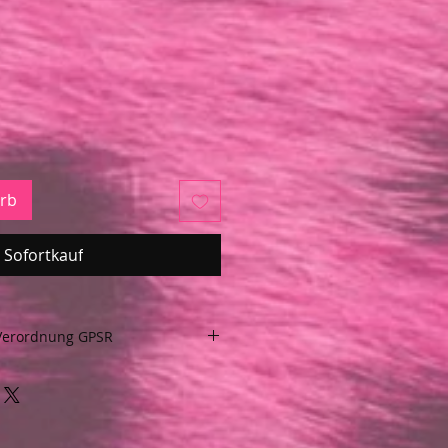
rb
Sofortkauf
Verordnung GPSR
Verordnung GPSR über die
tsicherheit (VERORDNUNG EU
r: