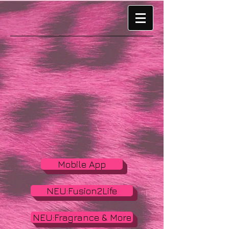
Mobile App
NEU:Fusion2Life
NEU:Fragrance & More