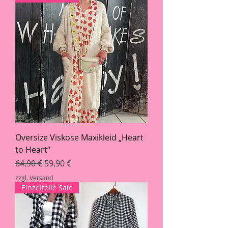
Oversize Viskose Maxikleid „Heart
to Heart“
Standardpreis
Sale-Preis
64,90 €
59,90 €
zzgl. Versand
Einzelteile Sale