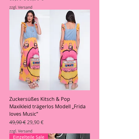
zzgl. Versand
Zuckersüßes Kitsch & Pop
Maxikleid trägerlos Modell „Frida
loves Music“
Standardpreis
Sale-Preis
49,90 €
29,90 €
zzgl. Versand
Einzelteile Sale