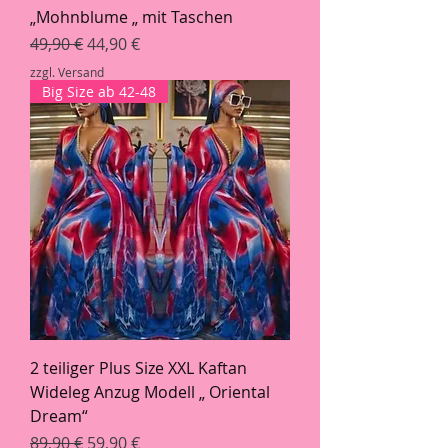
„Mohnblume „ mit Taschen
Standardpreis
Sale-Preis
49,90 €
44,90 €
zzgl. Versand
Big Size ab 42-48
2 teiliger Plus Size XXL Kaftan
Wideleg Anzug Modell „ Oriental
Dream“
Standardpreis
Sale-Preis
89,90 €
59,90 €