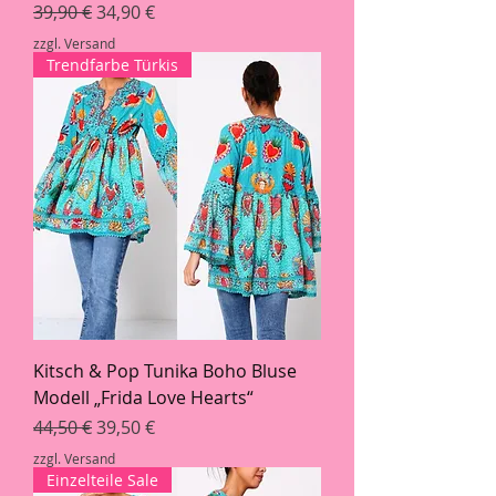
Standardpreis
Sale-Preis
39,90 €
34,90 €
zzgl. Versand
Trendfarbe Türkis
Kitsch & Pop Tunika Boho Bluse
Modell „Frida Love Hearts“
Standardpreis
Sale-Preis
44,50 €
39,50 €
zzgl. Versand
Einzelteile Sale