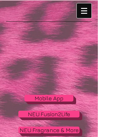
Mobile App
NEU:Fusion2Life
NEU:Fragrance & More