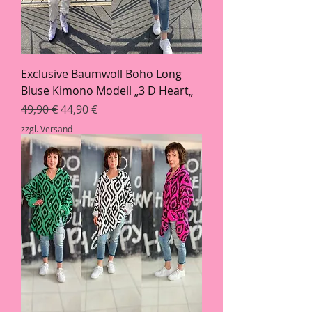
Exclusive Baumwoll Boho Long
Bluse Kimono Modell „3 D Heart„
Standardpreis
Sale-Preis
49,90 €
44,90 €
zzgl. Versand