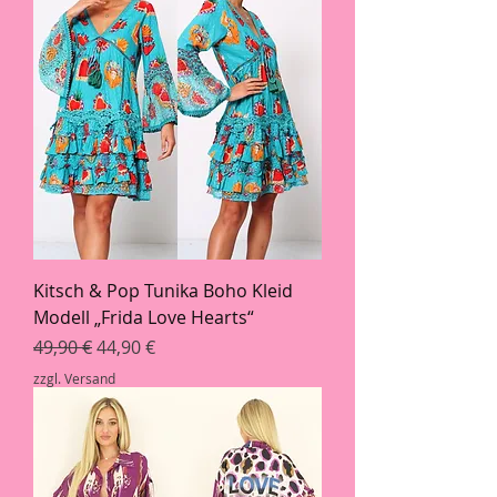
Kitsch & Pop Tunika Boho Kleid
Modell „Frida Love Hearts“
Standardpreis
Sale-Preis
49,90 €
44,90 €
zzgl. Versand