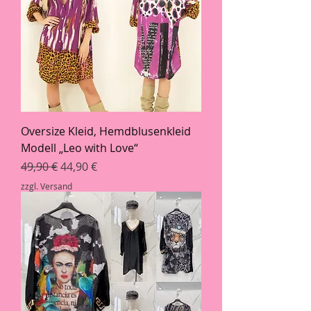
Oversize Kleid, Hemdblusenkleid
Modell „Leo with Love“
Standardpreis
Sale-Preis
49,90 €
44,90 €
zzgl. Versand