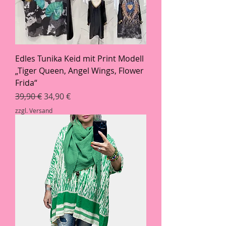
Edles Tunika Keid mit Print Modell
„Tiger Queen, Angel Wings, Flower
Frida“
Standardpreis
Sale-Preis
39,90 €
34,90 €
zzgl. Versand