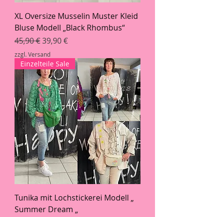
XL Oversize Musselin Muster Kleid
Bluse Modell „Black Rhombus“
Standardpreis
Sale-Preis
45,90 €
39,90 €
zzgl. Versand
Einzelteile Sale
Tunika mit Lochstickerei Modell „
Summer Dream „