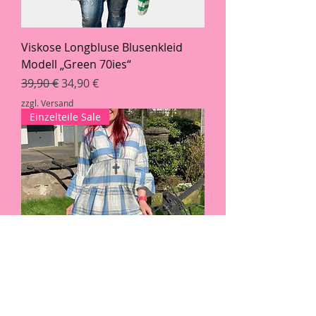
Viskose Longbluse Blusenkleid
Modell „Green 70ies“
Standardpreis
Sale-Preis
39,90 €
34,90 €
zzgl. Versand
Einzelteile Sale
Tunika „Caro“ Baumwolle Karo