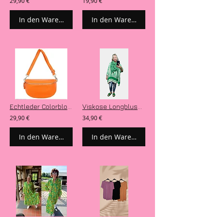
29,90 €
19,90 €
In den Warenkorb
In den Warenkorb
Echtleder Colorblocking Trend Cross Body Bag M - Trageriemen austauschbar
Viskose Longbluse Blusenkleid Modell „Green 70ies“
29,90 €
34,90 €
In den Warenkorb
In den Warenkorb