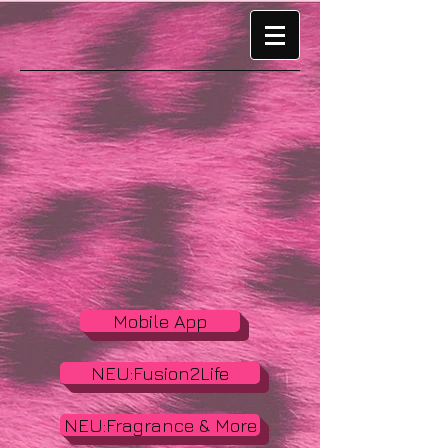
Mobile App
NEU:Fusion2Life
NEU:Fragrance & More