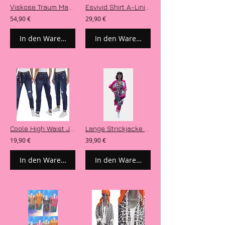
Viskose Traum Maxikleid „Peace Maker“ mit Lurex Effekten aus Gold und Silber
Esvivid Shirt A-Linie Model „Classical Power Shower“
54,90 €
29,90 €
In den Warenkorb
In den Warenkorb
Coole High Waist Jeans grader Schnitt destroyed
Lange Strickjacke Cardigan Mantel Modell „New stripes on the Block“
19,90 €
39,90 €
In den Warenkorb
In den Warenkorb