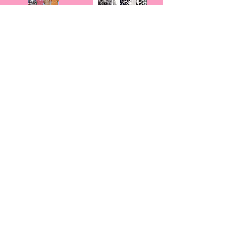
Leo Viskose Kleid Longbluse mit Kragen Modell „ African Grace“
Hochwertige Chunky Acryl Cross Body Taschenkette, Halskette weiß
19,90 €
59,00 €
In den Warenkorb
In den Warenkorb
Edles Tunika Keid mit Print Modell „Tiger Queen, Angel Wings, Flower Frida“
Edle GOLD L Teddyfell mit Leder Cross Body Bag
34,90 €
59,90 €
In den Warenkorb
In den Warenkorb
/
5
14