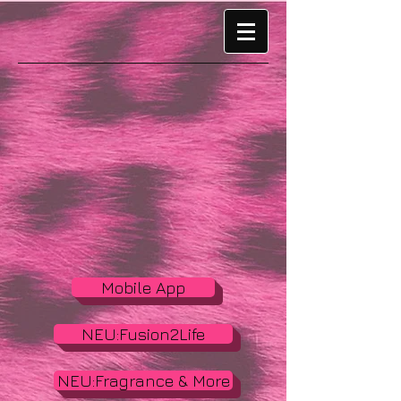
Mobile App
NEU:Fusion2Life
NEU:Fragrance & More