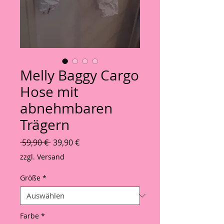
Melly Baggy Cargo
Hose mit
abnehmbaren
Trägern
Standardpreis
Sale-Preis
 59,90 € 
39,90 €
zzgl. Versand
Größe
*
Farbe
*