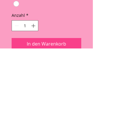
Anzahl
*
In den Warenkorb
Sofortkauf
Melly Träger Hose
S 34/36 M 36/38 L 38/40 XL 40/42
98 % Baumwolle 2 % Elasthan.
Fällt gut aus - wenn sie enger
sitzen soll, bitte eine Nummer
kleiner bestellen
Hinweis wegen EU-Verordnung